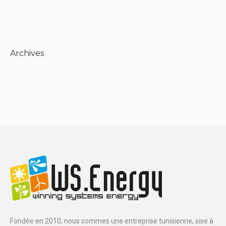
with
with
with
with
with
Twitter
Pinterest
Facebook
Google+
LinkedIn
Archives
Fondée en 2010, nous sommes une entreprise tunisienne, sise à