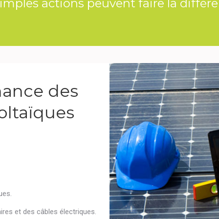
imples actions peuvent faire la différe
nance des
oltaïques
ues.
res et des câbles électriques.