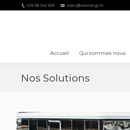
+216 58 042 626
wspv@wsenergy.tn
Accueil
Qui sommes nous
Nos Solutions